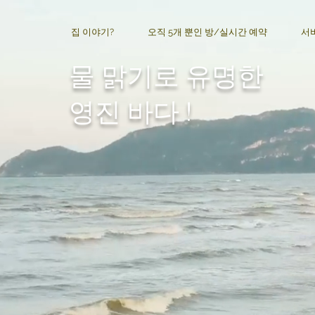
집 이야기?
오직 5개 뿐인 방/실시간 예약
서
물 맑기로 유명한
영진 바다 !