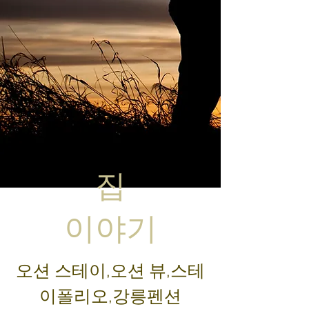
집
​이야기
오션 스테이,오션 뷰,스테
이폴리오,강릉펜션