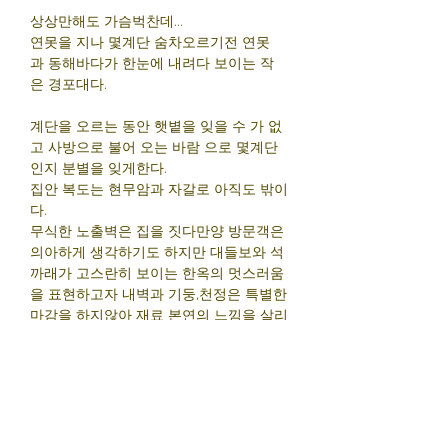
상상만해도 가슴벅찬데...
연못을 지나 몇계단 숨차오르기전 연못
과 동해바다가 한눈에 내려다 보이는 작
은 경포대다.
계단을 오르는 동안 햇볕을 잊을 수 가 없
고 사방으로 불어 오는 바람 으로 몇계단
인지 분별을 잊게한다.
집안 복도는 현무암과 자갈로 아직도 밖이
다.
무식한 노출벽은 집을 짓다만양 방문객은
의아하게 생각하기도 하지만 대들보와 석
까래가 고스란히 보이는 한옥의 멋스러움
을 표현하고자 내벽과 기둥,천정은 특별한
마감을 하지않아 재료 본연의 느낌을 살리
고 한지를 이용한 천정의 조명을 완성하
고 공간을 분리하는곳은 싸릿문 형태를 갖
는 갤러리를 설치하여 한국적인 요소를 가
미하여 따뜻하게 느끼도록 표현했다
평생 처음짓는 집을 나는 이렇게 하고 싶