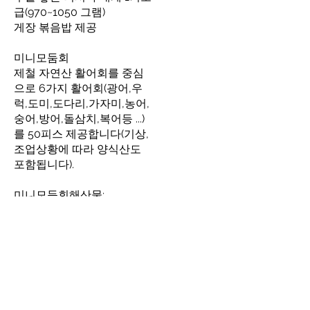
급(970~1050 그램)
게장 볶음밥 제공
미니모둠회
제철 자연산 활어회를 중심
으로 6가지 활어회(광어,우
럭,도미,도다리,가자미,농어,
숭어,방어,돌삼치,복어등 ...)
를 50피스 제공합니다(기상,
조업상황에 따라 양식산도
포함됩니다).
미니모듬회해산물;
전복,가리비,멍게,문어,단새
우,성게,해삼,아귀간,청어알,
연어알,복어껍질,청어이리,
골뱅이등 다양한 해산물중
바다가 허락하는대로 5가지