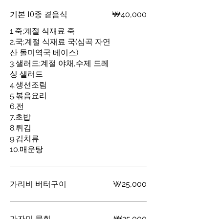
기본 10종 곁음식
₩40,000
1.죽;계절 식재료 죽
2.국;계절 식재료 국(심곡 자연
산 돌미역국 베이스)
3.샐러드;계절 야채,수제 드레
싱 샐러드
4.생선조림
5.볶음요리
6.전
7.초밥
8.튀김.
9.김치류
10.매운탕
가리비 버터구이
₩25,000
₩25.000