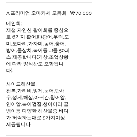
A.프리미엄 오마카세 모듬회
₩70,000
메인회;
제철 자연산 활어회를 중심으
로 6가지 활어회(광어,우럭,도
미,도다리,가자미,농어,숭어,
방어,돌삼치,복어등 ...)를 50피
스 제공합니다(기상,조업상황
에 따라 양식산도 포함됩니
다).
사이드해산물;
전복,가리비,멍게,문어,단새
우,성게,해삼,아귀간,청어알,
연어알,복어껍질,청어이리,골
뱅이등 다양한 해산물중 바다
가 허락하는대로 5가지이상