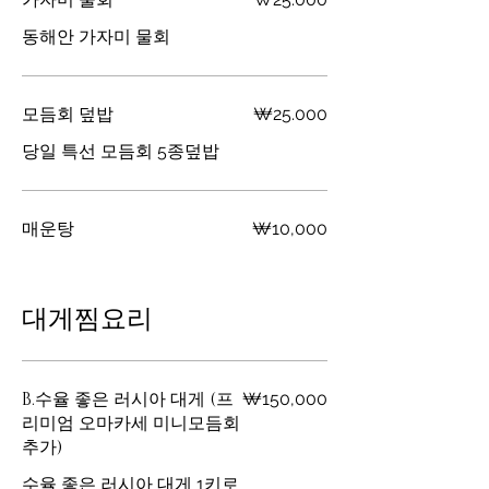
가자미 물회
동해안 가자미 물회
모듬회 덮밥
₩25.000
당일 특선 모듬회 5종덮밥
매운탕
₩10,000
대게찜요리
B.수율 좋은 러시아 대게 (프
₩150,000
리미엄 오마카세 미니모듬회
추가)
수율 좋은 러시아 대게 1키로