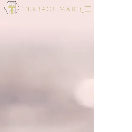
TERRACE MARQ