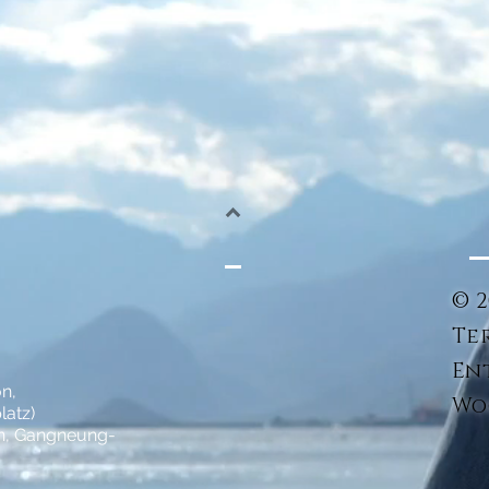
© 2
Te
En
n,
Wo
atz)
on, Gangneung-