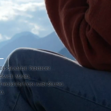
015 Seaside Pension
rrace Marq
tworfen von Ahn Seung
o,