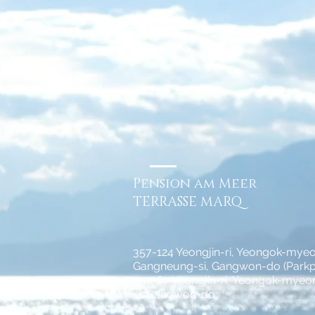
Pension am Meer
TERRASSE MARQ
357-124 Yeongjin-ri, Yeongok-myeo
Gangneung-si, Gangwon-do (Parkpl
357-87 Yeongjin-ri, Yeongok-mye
si, Gangwon-do