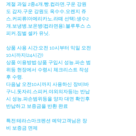
계절 과일 2종4개,빵,컵라면,구운 강원
도 감자,구운 강원도 옥수수,오렌지 쥬
스,커피류(아메리카노,라떼 선택),생수2
개,보냉병,보온병(컵라면용),블루투스 스
피커,짐벌 셀카 유닛,
상품 사용 시간:오전 10시부터 익일 오전
10시까지(24시간)
상품 이용방법:상품 구입시 성능,파손 범
위등 현장에서 수령시 체크리스트 작성
후 수령.
다음날 오전10시까지 사용하신 장비(바
구니,돗자리,스피커,야외의자등)는 반납
시 성능,파손범위등을 양자 대면 확인후
반납하고 보증금을 반환 완료
특전:테라스마크펜션 예약고객님은 장
비 보증금 면제