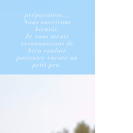
préparation...
Nous ouvrirons
bientôt.
Je vous serais
reconnaissant de
bien vouloir
patienter encore un
petit peu.