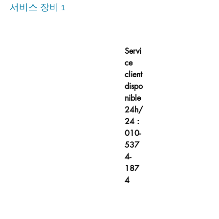
서비스 장비 1
Servi
ce
client
dispo
nible
24h/
24 :
010-
537
4-
187
4