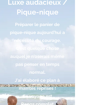
Luxe audacieux /
Pique-nique
Préparer le panier de
pique-nique aujourd'hui a
nécessité du courage.
C'est quelque chose
auquel je n'oserais même
pas penser en temps
normal.
J'ai élaboré ce plan à
maintes reprises !
Ce voyage est
Repos complet