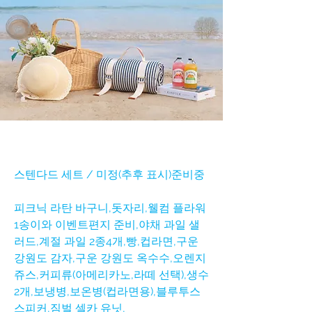
스텐다드 세트 / 미정(추후 표시)준비중
피크닉 라탄 바구니,돗자리,웰컴 플라워
1송이와 이벤트편지 준비,야채 과일 샐
러드,계절 과일 2종4개,빵,컵라면,구운
강원도 감자,구운 강원도 옥수수,오렌지
쥬스,커피류(아메리카노,라떼 선택),생수
2개,보냉병,보온병(컵라면용),블루투스
스피커,짐벌 셀카 유닛,