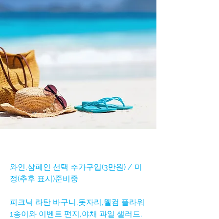
와인,샴페인 선택 추가구입(3만원) / 미
정(추후 표시)준비중
피크닉 라탄 바구니,돗자리,웰컴 플라워
1송이와 이벤트 편지,야채 과일 샐러드,