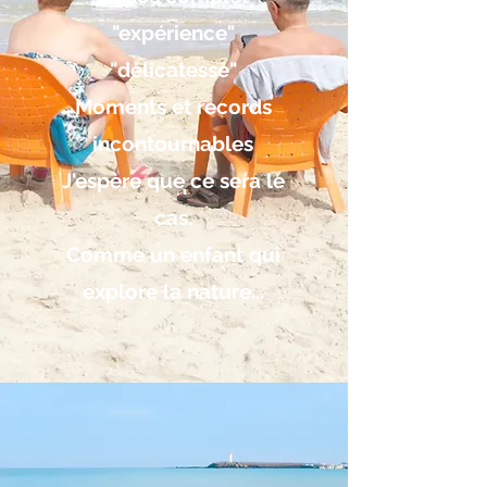
"expérience"
"délicatesse"
Moments et records
incontournables
J'espère que ce sera le
cas.
Comme un enfant qui
explore la nature...