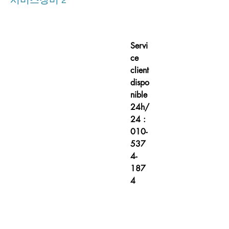
Servi
ce
client
dispo
nible
24h/
24 :
010-
537
4-
187
4