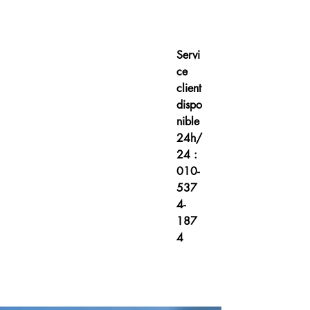
Servi
ce
client
dispo
nible
24h/
24 :
010-
537
4-
187
4