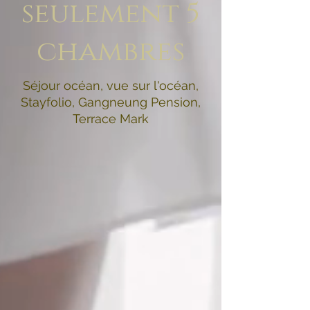
seulement 5
chambres
Séjour océan, vue sur l'océan,
Stayfolio, Gangneung Pension,
Terrace Mark